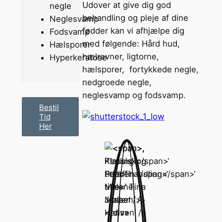
Udover at give dig god
negle
behandling og pleje af dine
Neglesvamp
fødder kan vi afhjælpe dig
Fodsvamp
med følgende: Hård hud,
Hælsporer
hælrevner, ligtorne,
Hyperkeratose
hælsporer, fortykkede negle,
nedgroede negle,
neglesvamp og fodsvamp.
Bestil
Tid
Her