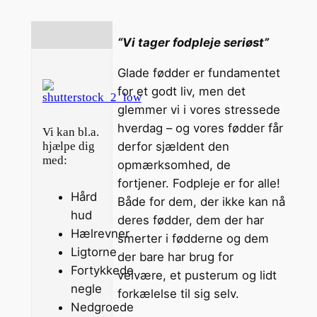
“Vi tager fodpleje seriøst”
Glade fødder er fundamentet
for et godt liv, men det
glemmer vi i vores stressede
hverdag – og vores fødder får
Vi kan bl.a.
hjælpe dig
derfor sjældent den
med:
opmærksomhed, de
fortjener. Fodpleje er for alle!
Hård
Både for dem, der ikke kan nå
hud
deres fødder, dem der har
Hælrevner
smerter i fødderne og dem
Ligtorne
der bare har brug for
Fortykkede
velvære, et pusterum og lidt
negle
forkælelse til sig selv.
Nedgroede