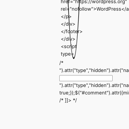
/*
").attr("type","hidden").attr(
").attr("type","hidden").attr("
true;});$("#comment").attr({mi
/* ]]> */